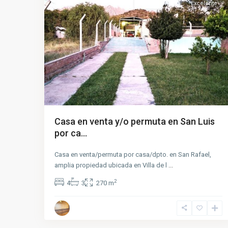
Venta/Permuta
Excelente
Casa en venta y/o permuta en San Luis
por ca...
Casa en venta/permuta por casa/dpto. en San Rafael,
amplia propiedad ubicada en Villa de l
...
2
4
3
270 m