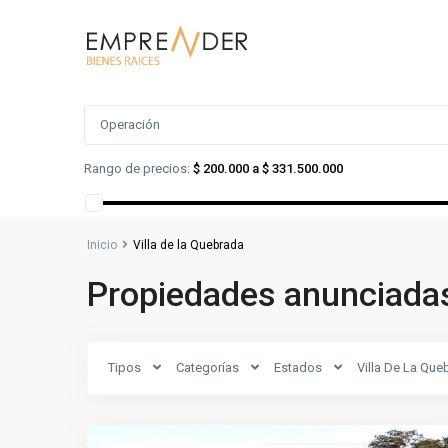
Búsqueda Avanzada
Operación
Rango de precios:
$ 200.000 a $ 331.500.000
Inicio
Villa de la Quebrada
Propiedades anunciadas 
Villa
de
Tipos
Categorías
Estados
Villa De La Que
la
6
Quebrada