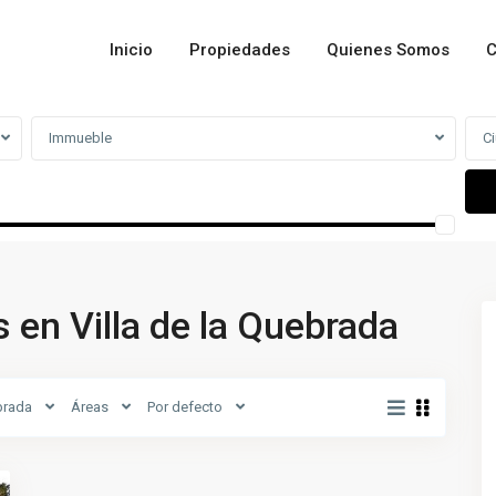
Inicio
Propiedades
Quienes Somos
C
Immueble
C
en Villa de la Quebrada
brada
Áreas
Por defecto