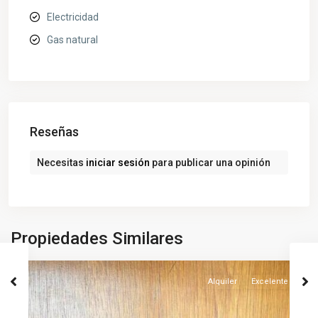
Electricidad
Gas natural
Reseñas
Necesitas
iniciar sesión
para publicar una opinión
San
Propiedades Similares
Rafael
Alquiler
Excelente