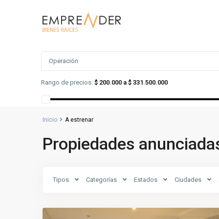
Búsqueda Avanzada
Operación
Rango de precios:
$ 200.000 a $ 331.500.000
Inicio
A estrenar
Propiedades anunciadas
Docente
,
Tipos
Categorías
Estados
Ciudades
San
5
Rafael